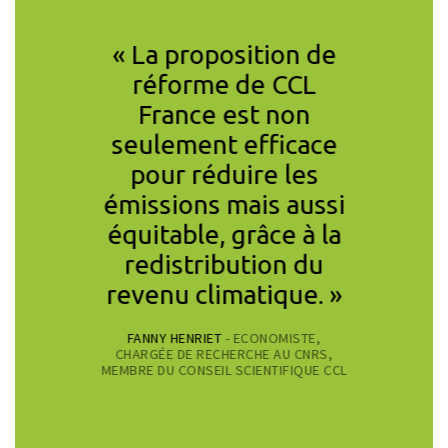
solution
« La proposition de
« Pour 
 pour
réforme de CCL
climati
r les
France est non
car
s de
seulement efficace
nécessa
bles,
pour réduire les
suffisan
us,
émissions mais aussi
redistr
et états,
équitable, grâce à la
ser
CHRISTIAN DE 
eu vital
redistribution du
À PARIS-DAUP
manité
revenu climatique. »
 le
FANNY HENRIET
- ECONOMISTE,
ment
CHARGÉE DE RECHERCHE AU CNRS,
MEMBRE DU CONSEIL SCIENTIFIQUE CCL
, c’est
 tous un
rbone,