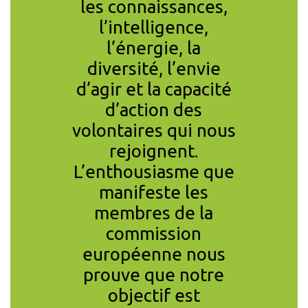
ntifique
les connaissances,
pensé 
nce car
l’intelligence,
importa
gagement
l’énergie, la
les 
toyens,
diversité, l’envie
imp
era ! Le
d’agir et la capacité
C’est
e du
d’action des
contrai
ement
volontaires qui nous
pe
 et les
rejoignent.
constru
nes des
L’enthousiasme que
vivable
 sont
manifeste les
faisons 
uis des
membres de la
pas
mais ces
commission
vra
MARSHALL SA
e seront
européenne nous
CITIZEN
 que le
prouve que notre
citoyens
objectif est