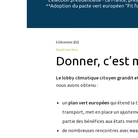
6 Décembre 2021
Appel aux dons
Donner, c’est 
Le lobby climatique citoyen grandit et
nous avons obtenu :
un
plan vert européen
qui étend la 
transport, met en place un ajusteme
partie des bénéfices aux états memb
de nombreuses rencontres avec
nos