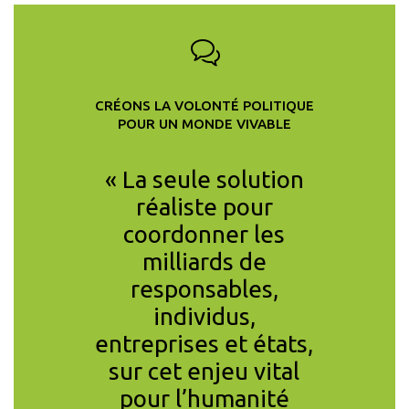
CRÉONS LA VOLONTÉ POLITIQUE
POUR UN MONDE VIVABLE
ansition
« La seule solution
« J’a
 la taxe
réaliste pour
pensé 
 est
coordonner les
importa
mais pas
milliards de
les 
Elle sera
responsables,
imp
ve ou ne
individus,
C’est
 ! »
entreprises et états,
contrai
S
- PROFESSEUR
sur cet enjeu vital
pe
AIRE ÉCONOMIE
pour l’humanité
constru
T