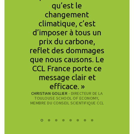
qu’est le
vivable
changement
faisons 
climatique, c’est
pas
d’imposer à tous un
vra
MARSHALL SA
prix du carbone,
CITIZEN
reflet des dommages
que nous causons. Le
CCL France porte ce
message clair et
efficace. »
CHRISTIAN GOLLIER
- DIRECTEUR DE LA
TOULOUSE SCHOOL OF ECONOMY,
MEMBRE DU CONSEIL SCIENTIFIQUE CCL