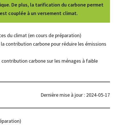
ique. De plus, la tarification du carbone permet
le est couplée à un versement climat.
nces du climat (en cours de préparation)
de la contribution carbone pour réduire les émissions
la contribution carbone sur les ménages à faible
Dernière mise à jour : 2024-05-17
éparation)