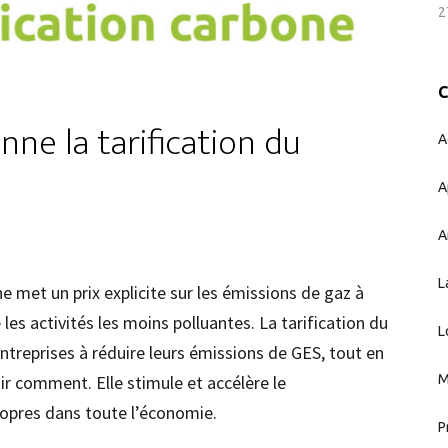
2
e la tarification du
A
A
A
L
ne met un prix explicite sur les émissions de gaz à
e les activités les moins polluantes. La tarification du
L
ntreprises à réduire leurs émissions de GES, tout en
sir comment. Elle stimule et accélère le
M
opres dans toute l’économie.
P