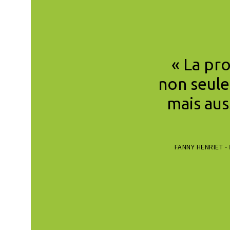
les gens importants
« La pr
es importants.
non seule
le petit peuple, de
mais aus
 Ce que nous faisons
te vraiment. »
FANNY HENRIET
-
IZEN’S CLIMATE LOBBY