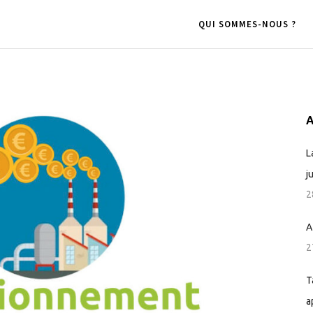
QUI SOMMES-NOUS ?
A
L
j
2
A
2
T
a