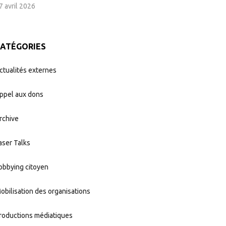
7 avril 2026
CATÉGORIES
ctualités externes
ppel aux dons
rchive
aser Talks
obbying citoyen
obilisation des organisations
roductions médiatiques