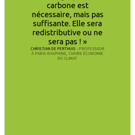
t non
carbone est
des c
fficace
nécessaire, mais pas
clima
re les
suffisante. Elle sera
pandém
is aussi
redistributive ou ne
19 es
râce à la
sera pas ! »
mine
CHRISTIAN DE PERTHUIS
- PROFESSEUR
tion du
pouvons
À PARIS-DAUPHINE, CHAIRE ÉCONOMIE
tique. »
des ci
DU CLIMAT
actu
CONOMISTE,
repens
HE AU CNRS,
IENTIFIQUE CCL
proche 
aux en
de l’
RAFAEL P
PSYCHOLOG
PRÉSIDEN