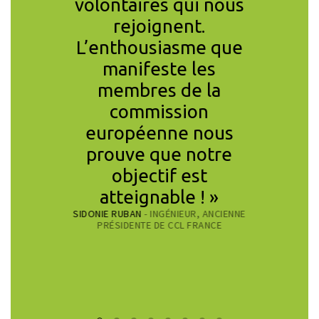
ement
volontaires qui nous
pouvons
 et les
rejoignent.
des ci
nes des
L’enthousiasme que
actu
 sont
manifeste les
repens
uis des
membres de la
proche 
mais ces
commission
aux en
e seront
européenne nous
de l’
RAFAEL P
 que le
prouve que notre
PSYCHOLOG
citoyens
objectif est
PRÉSIDEN
ndront
atteignable ! »
SIDONIE RUBAN
- INGÉNIEUR, ANCIENNE
nt. »
PRÉSIDENTE DE CCL FRANCE
ECONOMISTE,
RCHE CNRS AU
U CONSEIL
E CCL