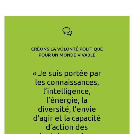
CRÉONS LA VOLONTÉ POLITIQUE
POUR UN MONDE VIVABLE
cipe au
« Je suis portée par
« En co
ntifique
les connaissances,
l’inégal
nce car
l’intelligence,
des c
gagement
l’énergie, la
clima
toyens,
diversité, l’envie
pandém
era ! Le
d’agir et la capacité
19 es
e du
d’action des
mine