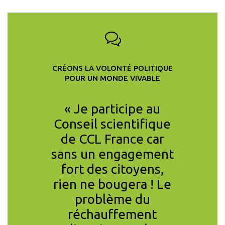
CRÉONS LA VOLONTÉ POLITIQUE
POUR UN MONDE VIVABLE
ition de
« Je participe au
« Je su
e CCL
Conseil scientifique
les co
t non
de CCL France car
l’in
fficace
sans un engagement
l’é
re les
fort des citoyens,
divers
is aussi
rien ne bougera ! Le
d’agir e
râce à la
problème du
d’a
tion du
réchauffement
volonta