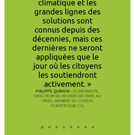
tique. »
climatique et les
rej
grandes lignes des
L’enth
CONOMISTE,
solutions sont
mani
HE AU CNRS,
IENTIFIQUE CCL
connus depuis des
memb
décennies, mais ces
com
dernières ne seront
europ
appliquées que le
prouv
jour où les citoyens
obj
les soutiendront
attei
SIDONIE RUBA
activement. »
PRÉSIDEN
PHILIPPE QUIRION
- ECONOMISTE,
DIRECTEUR DE RECHERCHE CNRS AU
CIRED, MEMBRE DU CONSEIL
SCIENTIFIQUE CCL