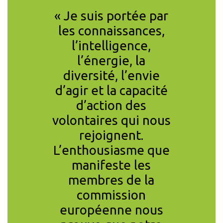
cipe au
« Je suis portée par
« Un pe
ntifique
les connaissances,
citoyen
nce car
l’intelligence,
réfléchi
gagement
l’énergie, la
de c
toyens,
diversité, l’envie
monde.
era ! Le
d’agir et la capacité
rien d’
e du
d’action des
jamais
MARGARET M
ement
volontaires qui nous
 et les
rejoignent.
nes des
L’enthousiasme que
 sont
manifeste les
uis des
membres de la
mais ces
commission
e seront
européenne nous