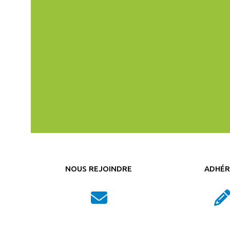
te vraiment. »
IZEN’S CLIMATE LOBBY
NOUS REJOINDRE
ADHÉR