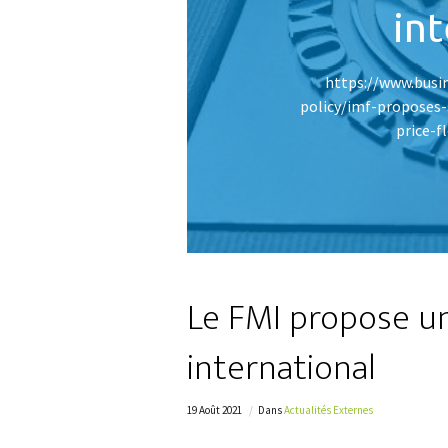
int
https://www.busi
policy/imf-proposes-
price-
Le FMI propose un
international
19 Août 2021
Dans
Actualités Externes