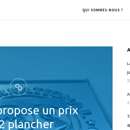
QUI SOMMES-NOUS ?
A
L
j
2
A
2
propose un prix
T
2 plancher
a