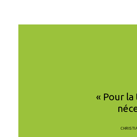
les gens importants
« Pour la
es importants.
néce
le petit peuple, de
CHRISTI
 Ce que nous faisons