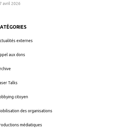
7 avril 2026
CATÉGORIES
ctualités externes
ppel aux dons
rchive
aser Talks
obbying citoyen
obilisation des organisations
roductions médiatiques