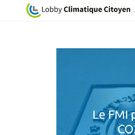
Le FMI 
CO