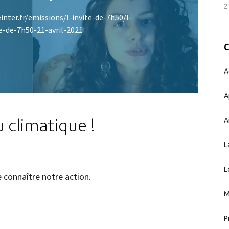
2
inter.fr/emissions/l-invite-de-7h50/l-
te-de-7h50-21-avril-2021
A
A
 climatique !
A
L
L
 connaître notre action.
M
P