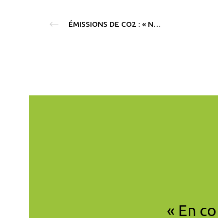
ÉMISSIONS DE CO2 : « NOUS ALLONS ALLER 2,5 FOIS PLUS VITE DANS LA DÉCENNIE QUI VIENT », ASSURE PASCAL CANFIN
les gens importants
« En co