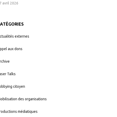
7 avril 2026
CATÉGORIES
ctualités externes
ppel aux dons
rchive
aser Talks
obbying citoyen
obilisation des organisations
roductions médiatiques