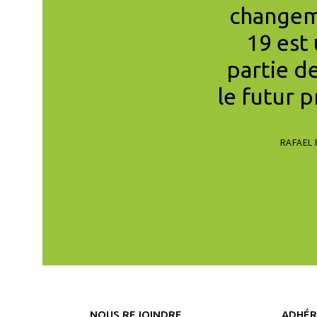
es importants.
changem
le petit peuple, de
19 est
 Ce que nous faisons
partie d
te vraiment. »
le futur 
IZEN’S CLIMATE LOBBY
RAFAEL 
NOUS REJOINDRE
ADHÉR