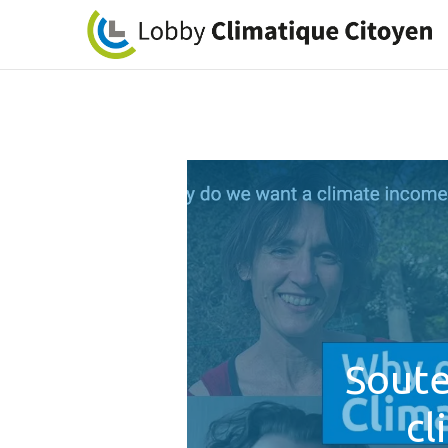
Soute
cl