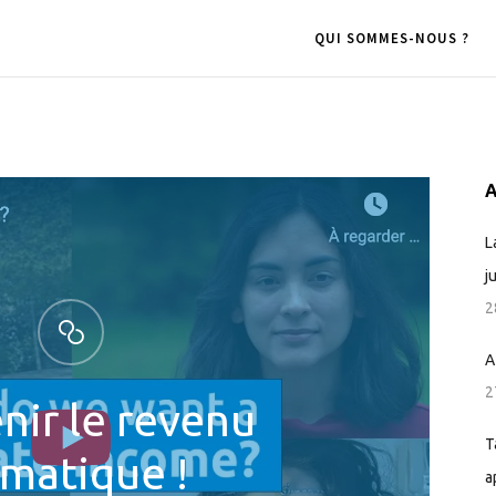
QUI SOMMES-NOUS ?
A
L
j
2
A
2
nir le revenu
T
imatique !
a