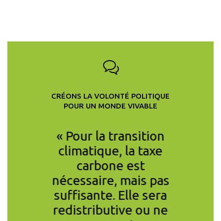
CRÉONS LA VOLONTÉ POLITIQUE
POUR UN MONDE VIVABLE
cipe au
« Pour la transition
« En co
ntifique
climatique, la taxe
l’inégal
nce car
carbone est
des c
gagement
nécessaire, mais pas
clima
toyens,
suffisante. Elle sera
pandém
era ! Le
redistributive ou ne
19 es