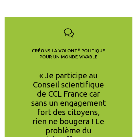
CRÉONS LA VOLONTÉ POLITIQUE
POUR UN MONDE VIVABLE
aison de
« Je participe au
« Je su
ociale ou
Conseil scientifique
les co
ements
de CCL France car
l’in
es, la
sans un engagement
l’é
u Covid
fort des citoyens,
divers
 crise
rien ne bougera ! Le
d’agir e
 Nous
problème du
d’a