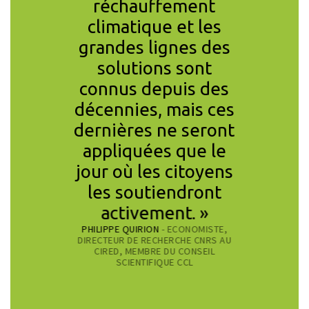
r partie
réchauffement
volonta
stances
climatique et les
rej
 pour
grandes lignes des
L’enth
e futur
solutions sont
mani
ire face
connus depuis des
memb
majeurs
décennies, mais ces
com
ité. »
dernières ne seront
europ
MÉDECIN,
appliquées que le
prouv
CONOMISTE,
jour où les citoyens
obj
L ESPAGNE
les soutiendront
attei
SIDONIE RUBA
activement. »
PRÉSIDEN
PHILIPPE QUIRION
- ECONOMISTE,
DIRECTEUR DE RECHERCHE CNRS AU
CIRED, MEMBRE DU CONSEIL
SCIENTIFIQUE CCL