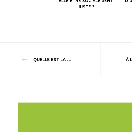
ELLE ÊTRE SOCIALEMENT
D’
JUSTE ?
QUELLE EST LA MESURE QUE NOUS SOUTENONS ?