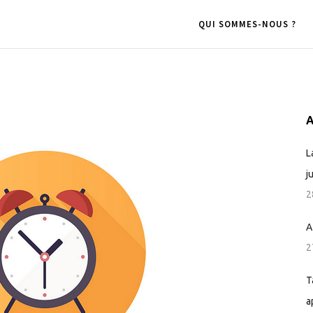
QUI SOMMES-NOUS ?
A
L
j
2
A
2
T
a