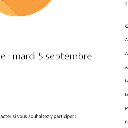
2
A
e : mardi 5 septembre
A
A
L
L
M
cter si vous souhaitez y participer :
P