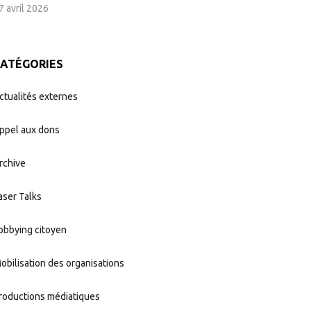
7 avril 2026
CATÉGORIES
ctualités externes
ppel aux dons
rchive
aser Talks
obbying citoyen
obilisation des organisations
roductions médiatiques