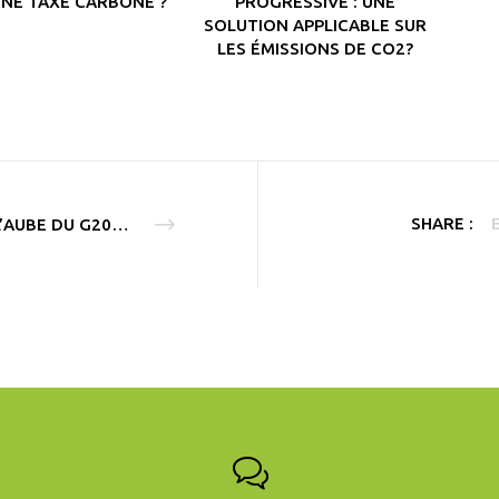
UNE TAXE CARBONE ?
PROGRESSIVE : UNE
SOLUTION APPLICABLE SUR
LES ÉMISSIONS DE CO2?
SHARE :
À L’AUBE DU G20, PLUSIEURS ENTREPRISES SOUTIENNENT LA TARIFICATION DU CARBONE