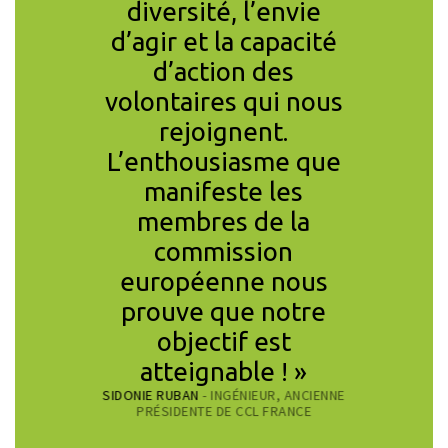
nts.
diversité, l’envie
fort d
ous au
d’agir et la capacité
rien ne
e petit
d’action des
pro
 de
volontaires qui nous
réch
un monde
rejoignent.
climat
que nous
L’enthousiasme que
grande
e faisons
manifeste les
solu
mpte
membres de la
connus
t. »
commission
décenni
 FONDATEUR DU
européenne nous
dernièr
TE LOBBY
prouve que notre
appliq
objectif est
jour où
atteignable ! »
les s
SIDONIE RUBAN
- INGÉNIEUR, ANCIENNE
acti
PRÉSIDENTE DE CCL FRANCE
PHILIPPE QU
DIRECTEUR D