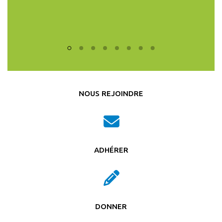
CIRED, M
SCIE
NOUS REJOINDRE
ADHÉRER
DONNER