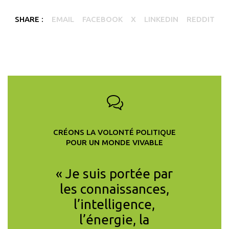
SHARE :
EMAIL
FACEBOOK
X
LINKEDIN
REDDIT
CRÉONS LA VOLONTÉ POLITIQUE
POUR UN MONDE VIVABLE
gtemps
« Je suis portée par
« Je p
es gens
les connaissances,
Conseil
églaient
l’intelligence,
de CCL
lèmes
l’énergie, la
sans un