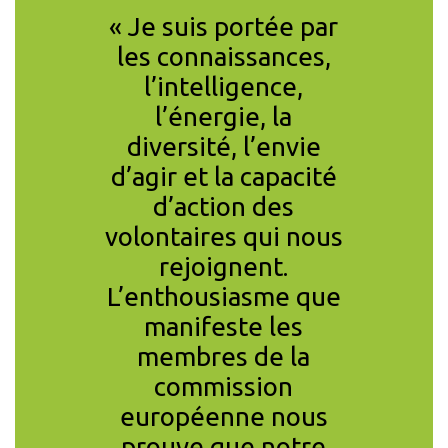
ansition
« Je suis portée par
« J’a
 la taxe
les connaissances,
pensé 
 est
l’intelligence,
importa
mais pas
l’énergie, la
les 
Elle sera
diversité, l’envie
imp
ve ou ne
d’agir et la capacité
C’est
 ! »
d’action des
contrai
S
- PROFESSEUR
volontaires qui nous
pe
AIRE ÉCONOMIE
rejoignent.
constru
T
L’enthousiasme que
vivable
manifeste les
faisons 
membres de la
pas
commission
vra
MARSHALL SA
européenne nous
CITIZEN
prouve que notre