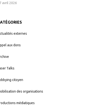
7 avril 2026
CATÉGORIES
ctualités externes
ppel aux dons
rchive
aser Talks
obbying citoyen
obilisation des organisations
roductions médiatiques