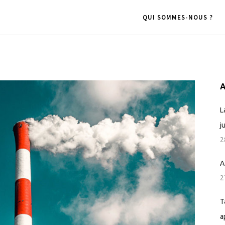
QUI SOMMES-NOUS ?
A
L
j
2
A
2
T
a