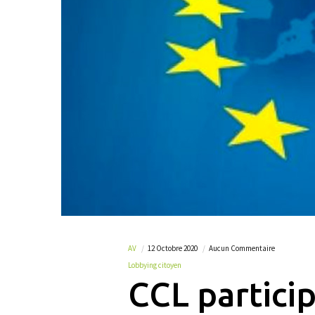
AV
12 Octobre 2020
Aucun Commentaire
Lobbying citoyen
CCL particip