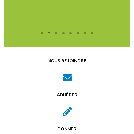
CHRISTIAN GOL
TOULOUSE S
MEMBRE DU CON
NOUS REJOINDRE
ADHÉRER
DONNER