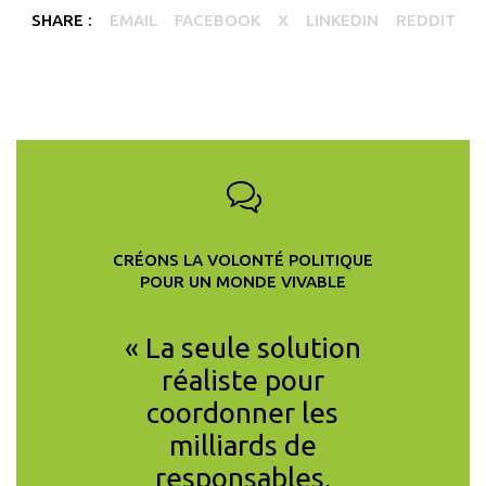
SHARE :
EMAIL
FACEBOOK
X
LINKEDIN
REDDIT
CRÉONS LA VOLONTÉ POLITIQUE
POUR UN MONDE VIVABLE
ition de
« La seule solution
« Pour 
e CCL
réaliste pour
climati
t non
coordonner les
car
fficace
milliards de
nécessa
re les
responsables,
suffisan