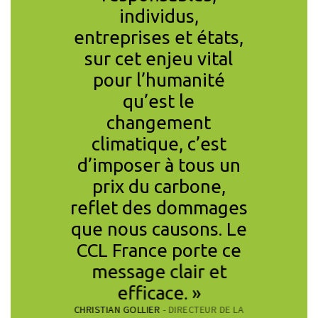
is aussi
individus,
redistr
râce à la
entreprises et états,
ser
CHRISTIAN DE 
tion du
sur cet enjeu vital
À PARIS-DAUP
tique. »
pour l’humanité
qu’est le
CONOMISTE,
changement
HE AU CNRS,
IENTIFIQUE CCL
climatique, c’est
d’imposer à tous un
prix du carbone,
reflet des dommages
que nous causons. Le
CCL France porte ce
message clair et
efficace. »
CHRISTIAN GOLLIER
- DIRECTEUR DE LA