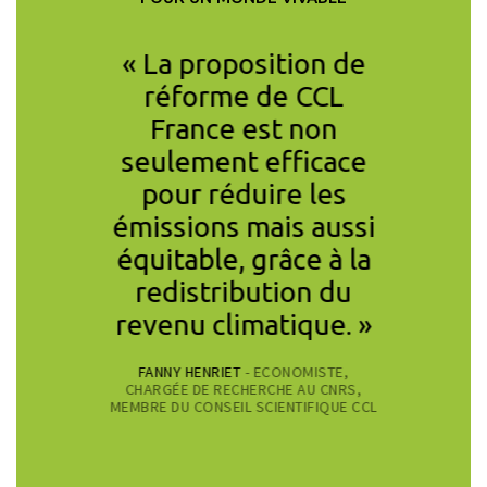
aison de
« La proposition de
« Pour 
ociale ou
réforme de CCL
climati
ements
France est non
car
es, la
seulement efficace
nécessa
u Covid
pour réduire les
suffisan
 crise
émissions mais aussi
redistr
 Nous
équitable, grâce à la
ser
CHRISTIAN DE 
r partie
redistribution du
À PARIS-DAUP
stances
revenu climatique. »
 pour
FANNY HENRIET
- ECONOMISTE,
e futur
CHARGÉE DE RECHERCHE AU CNRS,
MEMBRE DU CONSEIL SCIENTIFIQUE CCL
ire face
majeurs