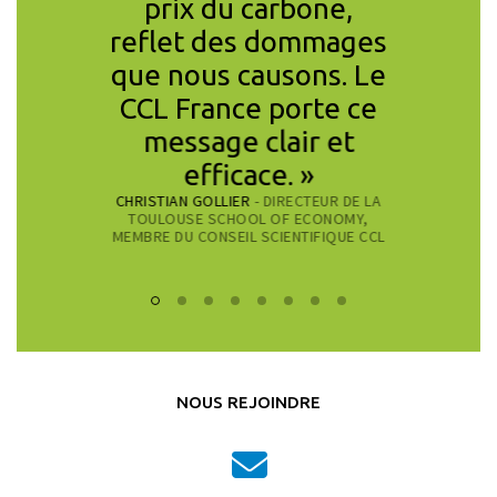
e seront
prix du carbone,
europ
 que le
reflet des dommages
prouv
citoyens
que nous causons. Le
obj
ndront
CCL France porte ce
attei
SIDONIE RUBA
nt. »
message clair et
PRÉSIDEN
ECONOMISTE,
efficace. »
RCHE CNRS AU
CHRISTIAN GOLLIER
- DIRECTEUR DE LA
U CONSEIL
TOULOUSE SCHOOL OF ECONOMY,
E CCL
MEMBRE DU CONSEIL SCIENTIFIQUE CCL
NOUS REJOINDRE