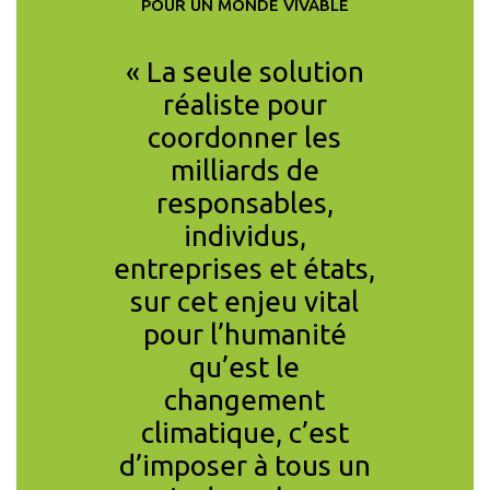
POUR UN MONDE VIVABLE
cipe au
« La seule solution
« Je su
ntifique
réaliste pour
les co
nce car
coordonner les
l’in
gagement
milliards de
l’é
toyens,
responsables,
divers
era ! Le
individus,
d’agir e
e du
entreprises et états,
d’a
ement
sur cet enjeu vital
volonta
 et les
pour l’humanité
rej
nes des
qu’est le
L’enth
 sont
changement
mani
uis des
climatique, c’est
memb
mais ces
d’imposer à tous un
com