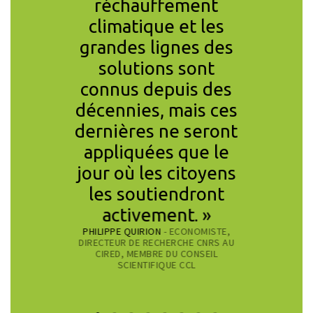
r partie
réchauffement
sur cet
stances
climatique et les
pour 
 pour
grandes lignes des
qu
e futur
solutions sont
cha
ire face
connus depuis des
climat
majeurs
décennies, mais ces
d’impos
ité. »
dernières ne seront
prix 
MÉDECIN,
appliquées que le
reflet 
CONOMISTE,
jour où les citoyens
que nou
L ESPAGNE
les soutiendront
CCL Fra
activement. »
messa
PHILIPPE QUIRION
- ECONOMISTE,
eff
DIRECTEUR DE RECHERCHE CNRS AU
CHRISTIAN GOL
CIRED, MEMBRE DU CONSEIL
TOULOUSE S
SCIENTIFIQUE CCL
MEMBRE DU CON