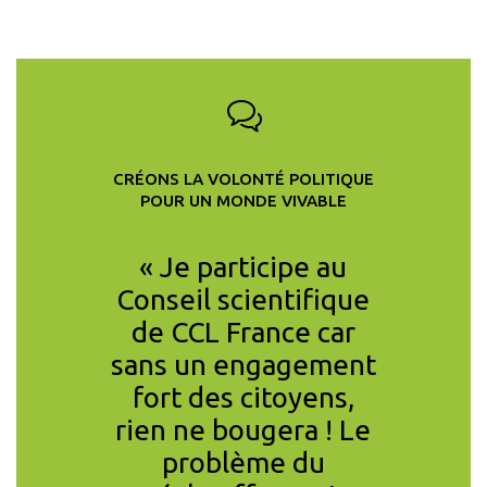
CRÉONS LA VOLONTÉ POLITIQUE
POUR UN MONDE VIVABLE
aison de
« Je participe au
« La se
ociale ou
Conseil scientifique
réal
ements
de CCL France car
coor
es, la
sans un engagement
mil
u Covid
fort des citoyens,
resp
 crise
rien ne bougera ! Le
in
 Nous
problème du
entrepri