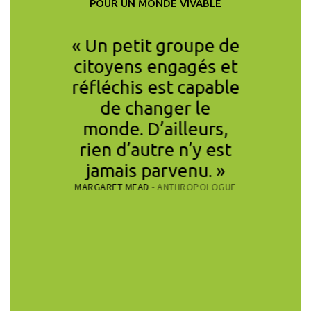
POUR UN MONDE VIVABLE
aison de
« Un petit groupe de
« La se
ociale ou
citoyens engagés et
réal
ements
réfléchis est capable
coor
es, la
de changer le
mil
u Covid
monde. D’ailleurs,
resp
 crise
rien d’autre n’y est
in
 Nous
jamais parvenu. »
entrepri
MARGARET MEAD
- ANTHROPOLOGUE
r partie
sur cet
stances
pour 
 pour
qu
e futur
cha
ire face
climat
majeurs
d’impos