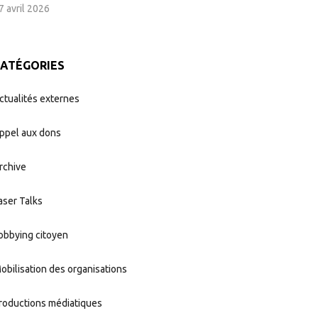
7 avril 2026
CATÉGORIES
ctualités externes
ppel aux dons
rchive
aser Talks
obbying citoyen
obilisation des organisations
roductions médiatiques