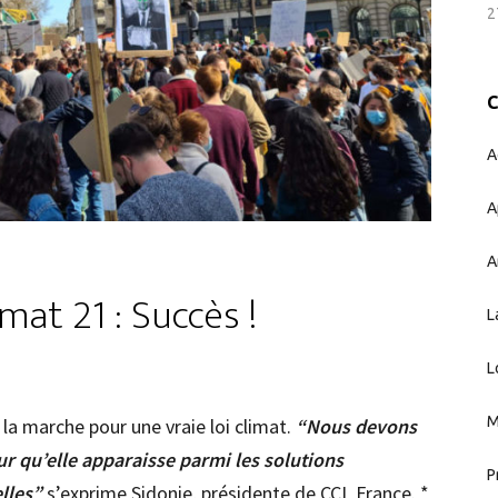
2
A
A
A
mat 21 : Succès !
L
L
M
la marche pour une vraie loi climat.
“Nous devons
ur qu’elle apparaisse parmi les solutions
P
lles”
s’exprime Sidonie, présidente de CCL France. *