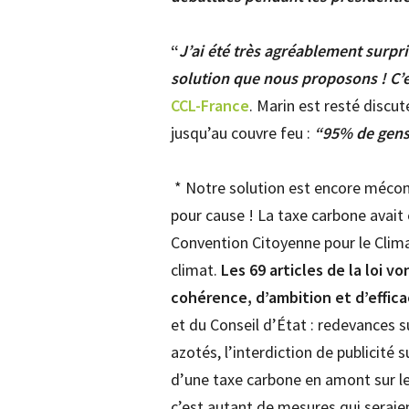
“
J’ai été très agréablement surpr
solution que nous proposons ! C’
CCL-France
. Marin est resté discu
jusqu’au couvre feu :
“95% de gens 
* Notre solution est encore mécon
pour cause ! La taxe carbone avait 
Convention Citoyenne pour le Clima
climat.
Les 69 articles de la loi 
cohérence, d’ambition et d’effica
et du Conseil d’État : redevances sur
azotés, l’interdiction de publicité 
d’une taxe carbone en amont sur le
c’est autant de mesures qui seraie