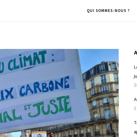
QUI SOMMES-NOUS ?
A
L
j
2
A
2
T
a