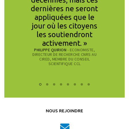
dernières ne seront
europ
appliquées que le
prouv
jour où les citoyens
obj
les soutiendront
attei
SIDONIE RUBA
activement. »
PRÉSIDEN
PHILIPPE QUIRION
- ECONOMISTE,
DIRECTEUR DE RECHERCHE CNRS AU
CIRED, MEMBRE DU CONSEIL
SCIENTIFIQUE CCL
NOUS REJOINDRE