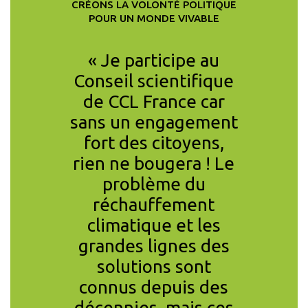
CRÉONS LA VOLONTÉ POLITIQUE
POUR UN MONDE VIVABLE
ition de
« Je participe au
« Je su
e CCL
Conseil scientifique
les co
t non
de CCL France car
l’in
fficace
sans un engagement
l’é
re les
fort des citoyens,
divers
is aussi
rien ne bougera ! Le
d’agir e
râce à la
problème du
d’a
tion du
réchauffement
volonta
tique. »
climatique et les
rej
grandes lignes des
L’enth
CONOMISTE,
solutions sont
mani
HE AU CNRS,
IENTIFIQUE CCL
connus depuis des
memb
décennies, mais ces
com