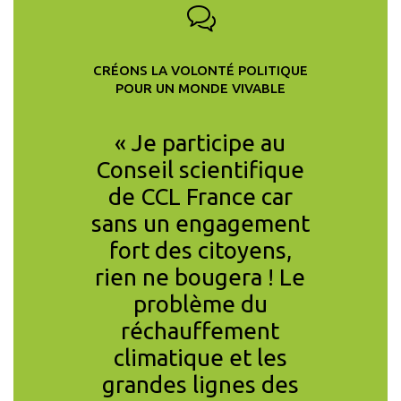
CRÉONS LA VOLONTÉ POLITIQUE
POUR UN MONDE VIVABLE
ansition
« Je participe au
« En co
 la taxe
Conseil scientifique
l’inégal
 est
de CCL France car
des c
mais pas
sans un engagement
clima
Elle sera
fort des citoyens,
pandém
ve ou ne
rien ne bougera ! Le
19 es
 ! »
problème du
mine
S
- PROFESSEUR
réchauffement
pouvons
AIRE ÉCONOMIE
climatique et les
des ci
T
grandes lignes des
actu