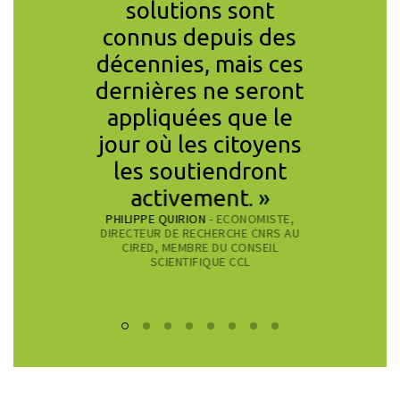
solutions sont
repens
connus depuis des
proche 
décennies, mais ces
aux en
dernières ne seront
de l’
RAFAEL P
appliquées que le
PSYCHOLOG
jour où les citoyens
PRÉSIDEN
les soutiendront
activement. »
PHILIPPE QUIRION
- ECONOMISTE,
DIRECTEUR DE RECHERCHE CNRS AU
CIRED, MEMBRE DU CONSEIL
SCIENTIFIQUE CCL