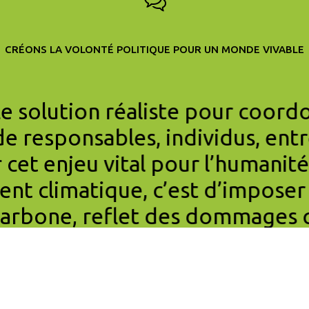
CRÉONS LA VOLONTÉ POLITIQUE POUR UN MONDE VIVABLE
le solution réaliste pour coord
de responsables, individus, ent
r cet enjeu vital pour l’humanité
nt climatique, c’est d’imposer 
 carbone, reflet des dommages 
 Le CCL France porte ce message
efficace. »
 DIRECTEUR DE LA TOULOUSE SCHOOL OF ECONOMY, MEMBRE DU CONSEI