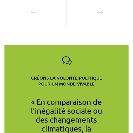
CRÉONS LA VOLONTÉ POLITIQUE
POUR UN MONDE VIVABLE
ition de
« En comparaison de
« J’a
e CCL
l’inégalité sociale ou
pensé 
t non
des changements
importa
fficace
climatiques, la
les 