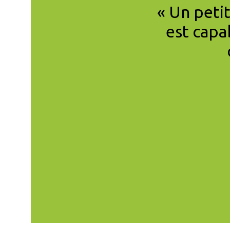
e de CCL France est
« Un peti
réduire les émissions
est capa
 la redistribution du
que. »
S, MEMBRE DU CONSEIL SCIENTIFIQUE CCL