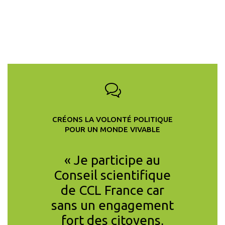
CRÉONS LA VOLONTÉ POLITIQUE
POUR UN MONDE VIVABLE
ition de
« Je participe au
« En co
e CCL
Conseil scientifique
l’inégal
t non
de CCL France car
des c
fficace
sans un engagement
clima
re les
fort des citoyens,
pandém