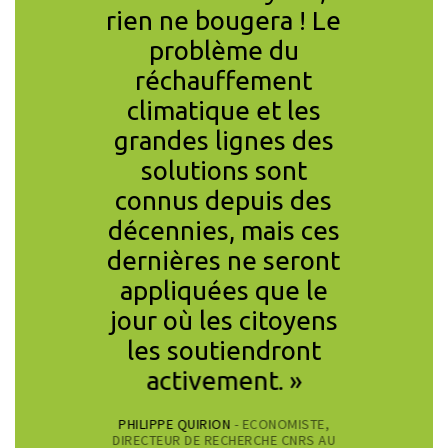
is aussi
rien ne bougera ! Le
19 es
râce à la
problème du
mine
tion du
réchauffement
pouvons
tique. »
climatique et les
des ci
grandes lignes des
actu
CONOMISTE,
solutions sont
repens
HE AU CNRS,
IENTIFIQUE CCL
connus depuis des
proche 
décennies, mais ces
aux en
dernières ne seront
de l’
appliquées que le
RAFAEL P
jour où les citoyens
PSYCHOLOG
PRÉSIDEN
les soutiendront
activement. »
PHILIPPE QUIRION
- ECONOMISTE,
DIRECTEUR DE RECHERCHE CNRS AU