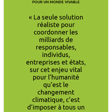
POUR UN MONDE VIVABLE
ition de
« La seule solution
« Pour 
e CCL
réaliste pour
climati
t non
coordonner les
car
fficace
milliards de
nécessa
re les
responsables,
suffisan
is aussi
individus,
redistr
râce à la
entreprises et états,
ser
tion du
sur cet enjeu vital
CHRISTIAN DE 
tique. »
pour l’humanité
À PARIS-DAUP
qu’est le
CONOMISTE,
changement
HE AU CNRS,
IENTIFIQUE CCL
climatique, c’est
d’imposer à tous un