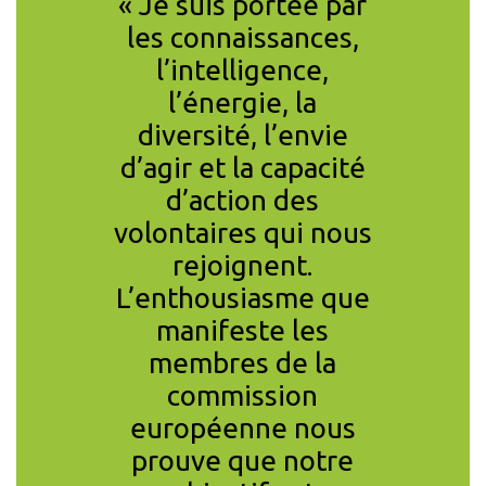
solution
« Je suis portée par
« La pr
 pour
les connaissances,
réfo
r les
l’intelligence,
Fran
s de
l’énergie, la
seulem
bles,
diversité, l’envie
pour 
us,
d’agir et la capacité
émissio
et états,
d’action des
équitabl
eu vital
volontaires qui nous
redist
manité
rejoignent.
revenu 
 le
L’enthousiasme que
FANNY HEN
ment
manifeste les
CHARGÉE DE
MEMBRE DU CON
, c’est
membres de la
 tous un
commission
rbone,
européenne nous
dommages
prouve que notre